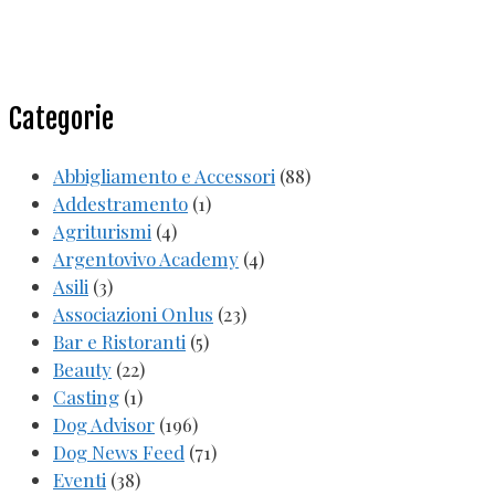
Categorie
Abbigliamento e Accessori
(88)
Addestramento
(1)
Agriturismi
(4)
Argentovivo Academy
(4)
Asili
(3)
Associazioni Onlus
(23)
Bar e Ristoranti
(5)
Beauty
(22)
Casting
(1)
Dog Advisor
(196)
Dog News Feed
(71)
Eventi
(38)