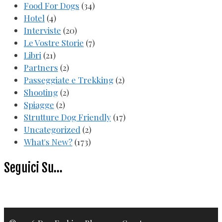
Food For Dogs
(34)
Hotel
(4)
Interviste
(20)
Le Vostre Storie
(7)
Libri
(21)
Partners
(2)
Passeggiate e Trekking
(2)
Shooting
(2)
Spiagge
(2)
Strutture Dog Friendly
(17)
Uncategorized
(2)
What's New?
(173)
Seguici Su…