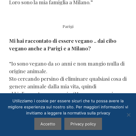
Loro sono la mia famiglia a Milano.”
Parigi
Mi hai raccontato di essere vegano .. dai cibo
vegano anche a Parigi e a Milano?
“Io sono vegano da 10 anni e non mangio nulla di
origine animale.
Sto cercando persino di eliminare qualsiasi cosa di
genere animale dalla mia vita, quindi
abbigliamento , accessori .. (Ho ancora cose in
pelle e lana, però sono cose vecchie che non butto)
Utilizziamo i cookie per essere sicuri che tu possa avere la
migliore esperienza sul nostro sito. Per maggiori informazioni vi
Dato che facevo fatica ad avere carne in casa, per
invitiamo a leggere la normativa sulla privacy
qualche tempo Parigi mangiava solo pesce come
salmone, tonno.. Ora mangia anche carne rossa
Accetto
Privacy policy
perchè i cani comunque ne hanno bisogno.