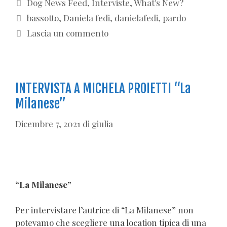
Categorie
Dog News Feed
,
Interviste
,
What's New?
Tag
bassotto
,
Daniela fedi
,
danielafedi
,
pardo
Lascia un commento
INTERVISTA A MICHELA PROIETTI “La
Milanese”
Dicembre 7, 2021
di
giulia
“La Milanese”
Per intervistare l’autrice di “La Milanese” non
potevamo che scegliere una location tipica di una