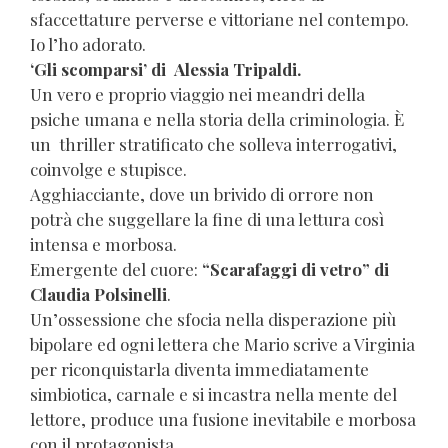
sfaccettature perverse e vittoriane nel contempo.
Io l’ho adorato.
‘Gli scomparsi’ di Alessia Tripaldi.
Un vero e proprio viaggio nei meandri della
psiche umana e nella storia della criminologia. È
un thriller stratificato che solleva interrogativi,
coinvolge e stupisce.
Agghiacciante, dove un brivido di orrore non
potrà che suggellare la fine di una lettura così
intensa e morbosa.
Emergente del cuore:
“Scarafaggi di vetro” di
Claudia Polsinelli
.
Un’ossessione che sfocia nella disperazione più
bipolare ed ogni lettera che Mario scrive a Virginia
per riconquistarla diventa immediatamente
simbiotica, carnale e si incastra nella mente del
lettore, produce una fusione inevitabile e morbosa
con il protagonista.