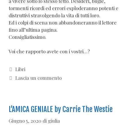
a vivere sotto lo stesso tetto. Desideri, bugie,
tormenti ricordi ed errori esploderanno potenti e
distruttivi stravolgendo la vita di tutti loro.
Ed i colpi di scena non abbandoneranno il lettore
fino all’ultima pagina.
Consigliatissimo.
Voi che rapporto avete con i vostri…?
Categorie
Libri
Lascia un commento
L’AMICA GENIALE by Carrie The Westie
Giugno 5, 2020
di
giulia