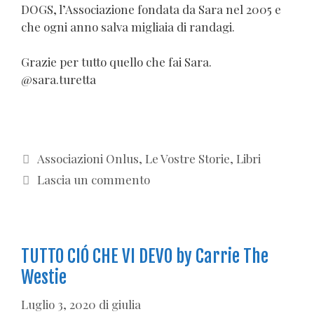
DOGS, l’Associazione fondata da Sara nel 2005 e
che ogni anno salva migliaia di randagi.
Grazie per tutto quello che fai Sara.
@sara.turetta
Categorie
Associazioni Onlus
,
Le Vostre Storie
,
Libri
Lascia un commento
TUTTO CIÓ CHE VI DEVO by Carrie The
Westie
Luglio 3, 2020
di
giulia