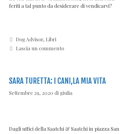
feriti a tal punto da desiderare di vendicarvi?
Categorie
Dog Advisor
,
Libri
Lascia un commento
SARA TURETTA: I CANI,LA MIA VITA
Settembre 29, 2020
di
giulia
Dagli uffici della Saatchi & Saatchi in piazza San