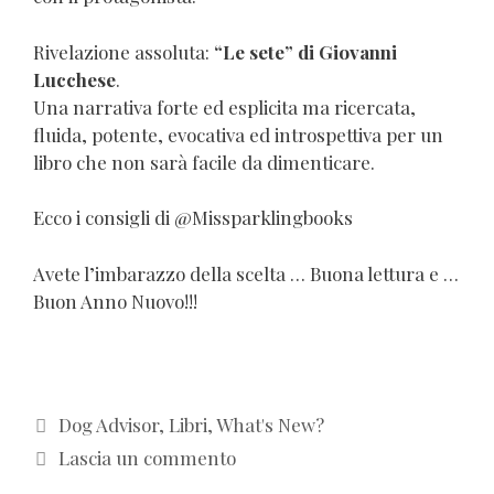
Rivelazione assoluta:
“Le sete” di Giovanni
Lucchese
.
Una narrativa forte ed esplicita ma ricercata,
fluida, potente, evocativa ed introspettiva per un
libro che non sarà facile da dimenticare.
Ecco i consigli di @Missparklingbooks
Avete l’imbarazzo della scelta … Buona lettura e …
Buon Anno Nuovo!!!
Categorie
Dog Advisor
,
Libri
,
What's New?
Lascia un commento