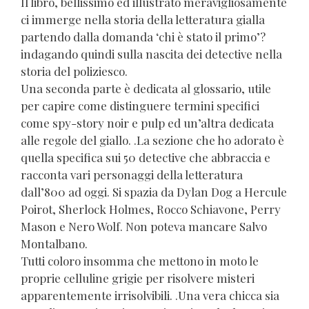
Il libro, bellissimo ed illustrato meravigliosamente
ci immerge nella storia della letteratura gialla
partendo dalla domanda ‘chi è stato il primo’?
indagando quindi sulla nascita dei detective nella
storia del poliziesco.
Una seconda parte è dedicata al glossario, utile
per capire come distinguere termini specifici
come spy-story noir e pulp ed un’altra dedicata
alle regole del giallo. .La sezione che ho adorato è
quella specifica sui 50 detective che abbraccia e
racconta vari personaggi della letteratura
dall’800 ad oggi. Si spazia da Dylan Dog a Hercule
Poirot, Sherlock Holmes, Rocco Schiavone, Perry
Mason e Nero Wolf. Non poteva mancare Salvo
Montalbano.
Tutti coloro insomma che mettono in moto le
proprie celluline grigie per risolvere misteri
apparentemente irrisolvibili. .Una vera chicca sia