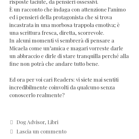
risposte taciute, da pensieri ossessivi.
È un racconto che indaga con attenzione l’animo
ed i pensieri della protagonista che si trova
incastrata in una morbosa trappola emotiva; è
una scrittura fresca, diretta, scorrevole.
In alcuni momenti vi sembrerà di pensare a
Micaela come un’amica e magari vorreste darle
un abbraccio e dirle di stare tranquilla perché alla
fine non potrà che andare tutto bene.
Ed ora per voi cari Readers: vi siete mai sentiti
incredibilmente coinvolti da qualcuno senza
conoscerlo realmente?
Categorie
Dog Advisor
,
Libri
Lascia un commento