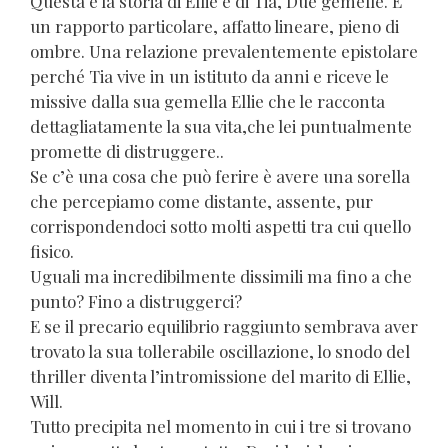
Questa è la storia di Ellie e di Tia, Due gemelle. È
un rapporto particolare, affatto lineare, pieno di
ombre. Una relazione prevalentemente epistolare
perché Tia vive in un istituto da anni e riceve le
missive dalla sua gemella Ellie che le racconta
dettagliatamente la sua vita,che lei puntualmente
promette di distruggere..
Se c’è una cosa che può ferire è avere una sorella
che percepiamo come distante, assente, pur
corrispondendoci sotto molti aspetti tra cui quello
fisico.
Uguali ma incredibilmente dissimili ma fino a che
punto? Fino a distruggerci?
E se il precario equilibrio raggiunto sembrava aver
trovato la sua tollerabile oscillazione, lo snodo del
thriller diventa l’intromissione del marito di Ellie,
Will.
Tutto precipita nel momento in cui i tre si trovano