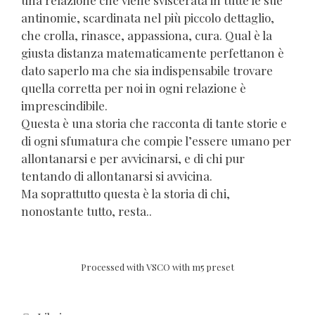
una relazione che viene sviscerata in tutte le sue
antinomie, scardinata nel più piccolo dettaglio,
che crolla, rinasce, appassiona, cura. Qual è la
giusta distanza matematicamente perfettanon è
dato saperlo ma che sia indispensabile trovare
quella corretta per noi in ogni relazione è
imprescindibile.
Questa è una storia che racconta di tante storie e
di ogni sfumatura che compie l’essere umano per
allontanarsi e per avvicinarsi, e di chi pur
tentando di allontanarsi si avvicina.
Ma soprattutto questa è la storia di chi,
nonostante tutto, resta..
Processed with VSCO with m5 preset
Categorie