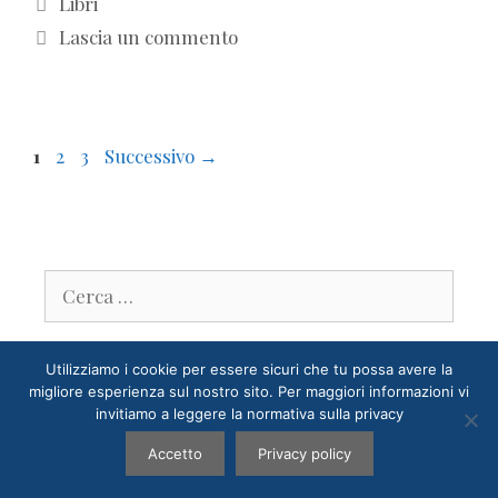
Libri
Lascia un commento
Pagina
Pagina
Pagina
1
2
3
Successivo
→
Ricerca
per:
Utilizziamo i cookie per essere sicuri che tu possa avere la
migliore esperienza sul nostro sito. Per maggiori informazioni vi
invitiamo a leggere la normativa sulla privacy
Articoli recenti
Accetto
Privacy policy