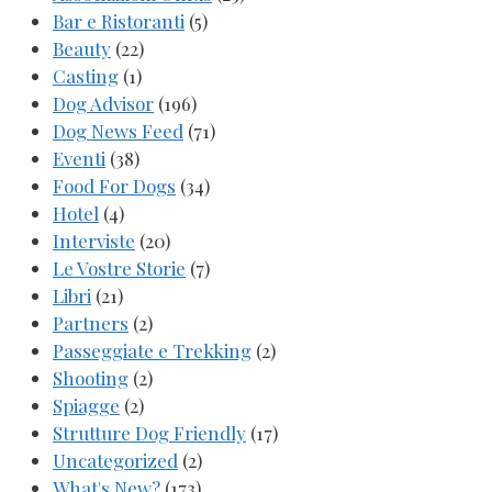
Bar e Ristoranti
(5)
Beauty
(22)
Casting
(1)
Dog Advisor
(196)
Dog News Feed
(71)
Eventi
(38)
Food For Dogs
(34)
Hotel
(4)
Interviste
(20)
Le Vostre Storie
(7)
Libri
(21)
Partners
(2)
Passeggiate e Trekking
(2)
Shooting
(2)
Spiagge
(2)
Strutture Dog Friendly
(17)
Uncategorized
(2)
What's New?
(173)