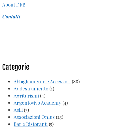
About DFB
Contatti
Categorie
Abbigliamento e Accessori
(88)
Addestramento
(1)
Agriturismi
(4)
Argentovivo Academy
(4)
Asili
(3)
Associazioni Onlus
(23)
Bar e Ristoranti
(5)