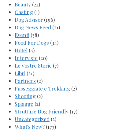
Beauty
(22)
Casting
(1)
Dog Advisor
(196)
Dog News Feed
(71)
Eventi
(38)
Food For Dogs
(34)
Hotel
(4)
Interviste
(20)
Le Vostre Storie
(7)
Libri
(21)
Partners
(2)
Passeggiate e Trekking
(2)
Shooting
(2)
Spiagge
(2)
Strutture Dog Friendly
(17)
Uncategorized
(2)
What's New?
(173)