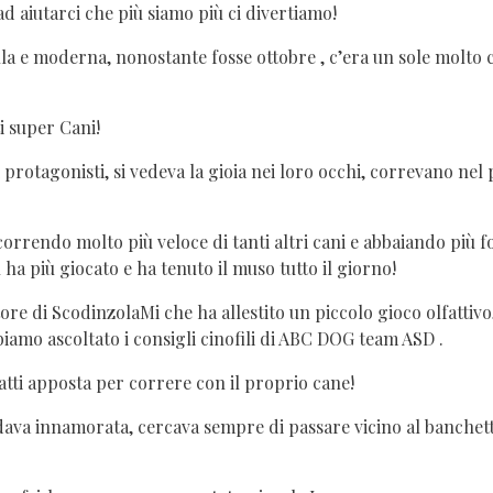
ad aiutarci che più siamo più ci divertiamo!
a e moderna, nonostante fosse ottobre , c’era un sole molto ca
i super Cani!
 i protagonisti, si vedeva la gioia nei loro occhi, correvano nel
rrendo molto più veloce di tanti altri cani e abbaiando più fort
a più giocato e ha tenuto il muso tutto il giorno!
ore di ScodinzolaMi che ha allestito un piccolo gioco olfattiv
biamo ascoltato i consigli cinofili di ABC DOG team ASD .
atti apposta per correre con il proprio cane!
ardava innamorata, cercava sempre di passare vicino al banchet