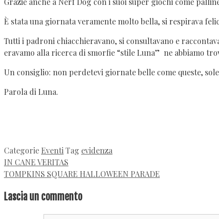
Grazie anche a Nerf Dog con i suoi super giochi come palline
È stata una giornata veramente molto bella, si respirava feli
Tutti i padroni chiacchieravano, si consultavano e raccontava
eravamo alla ricerca di smorfie “stile Luna” ne abbiamo trova
Un consiglio: non perdetevi giornate belle come queste, sole
Parola di Luna.
Categorie
Eventi
Tag
evidenza
IN CANE VERITAS
TOMPKINS SQUARE HALLOWEEN PARADE
Lascia un commento