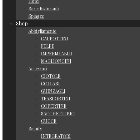
Hotel
Bar e Ristoranti
Spiagge
Shop
Abbigliamento
CAPPOTTINI
FELPE
IMPERMEABILI
MAGLIONCINI
Accessori
CIOTOLE
COLLARI
GUINZAGLI
TRASPORTINI
COPERTINE
SACCHETTI BIO
CUCCE
Beauty
INTEGRATORI