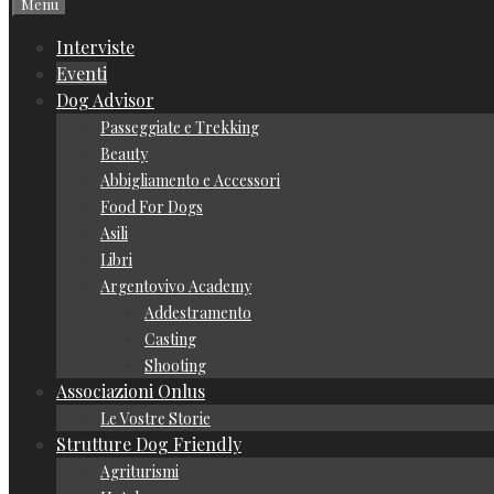
Menu
Interviste
Eventi
Dog Advisor
Passeggiate e Trekking
Beauty
Abbigliamento e Accessori
Food For Dogs
Asili
Libri
Argentovivo Academy
Addestramento
Casting
Shooting
Associazioni Onlus
Le Vostre Storie
Strutture Dog Friendly
Agriturismi