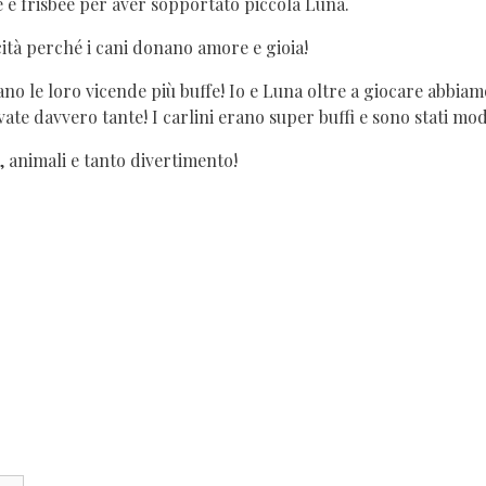
 e frisbee per aver sopportato piccola Luna.
cità perché i cani donano amore e gioia!
no le loro vicende più buffe! Io e Luna oltre a giocare abbiam
te davvero tante! I carlini erano super buffi e sono stati mode
, animali e tanto divertimento!