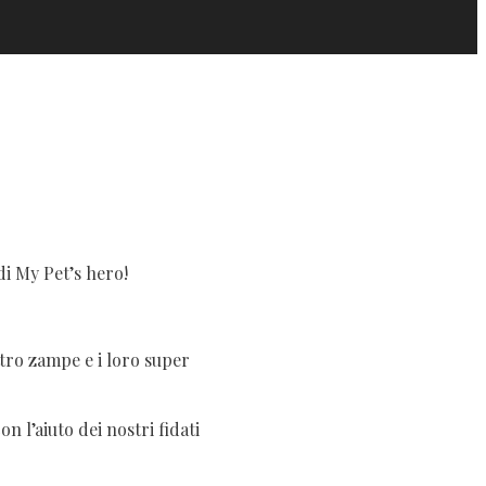
di My Pet’s hero!
ttro zampe e i loro super
 l’aiuto dei nostri fidati