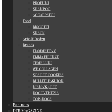
PROFUMI
SHAMPOO
ACCAPPATOI
Food
BISCOTTI
SNACK
Arte & Design
Brands
FIAMMETTA V
EMMA FIRENZE
TEMELLINI
WE.COLLAGEN
SOS PET COOKIES
BULLFIT FASHION
M’AMA’S 4 PET
DOGE VENEZIA
TOP4DOGS
Partners
DFB MAGAZINE