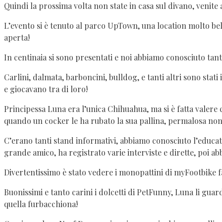
Quindi la prossima volta non state in casa sul divano, venite 
L’evento si è tenuto al parco UpTown, una location molto bell
aperta!
In centinaia si sono presentati e noi abbiamo conosciuto tant
Carlini, dalmata, barboncini, bulldog, e tanti altri sono stati
e giocavano tra di loro!
Principessa Luna era l’unica Chihuahua, ma si è fatta valere co
quando un cocker le ha rubato la sua pallina, permalosa non h
C’erano tanti stand informativi, abbiamo conosciuto l’educat
grande amico, ha registrato varie interviste e dirette, poi ab
Divertentissimo è stato vedere i monopattini di myFootbike f
Buonissimi e tanto carini i dolcetti di PetFunny, Luna li gu
quella furbacchiona!