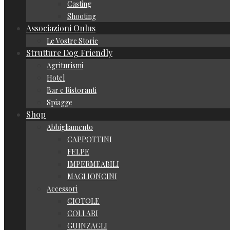
Casting
Shooting
Associazioni Onlus
Le Vostre Storie
Strutture Dog Friendly
Agriturismi
Hotel
Bar e Ristoranti
Spiagge
Shop
Abbigliamento
CAPPOTTINI
FELPE
IMPERMEABILI
MAGLIONCINI
Accessori
CIOTOLE
COLLARI
GUINZAGLI