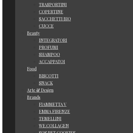
TRASPORTINI
COPERTINE
SACCHETTI BIO
CUCCE
Beauty
INTEGRATORI
PROFUMI
SHAMPOO
ACCAPPATOI
Food
BISCOTTI
SNACK
Arte & Design
Brands
FIAMMETTA V
EMMA FIRENZE
TEMELLINI
WE.COLLAGEN
SOS PET COOKIES