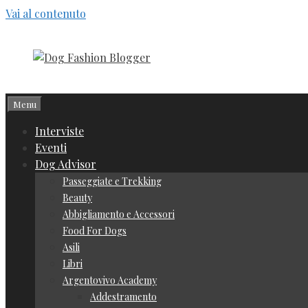
Vai al contenuto
Menu
Interviste
Eventi
Dog Advisor
Passeggiate e Trekking
Beauty
Abbigliamento e Accessori
Food For Dogs
Asili
Libri
Argentovivo Academy
Addestramento