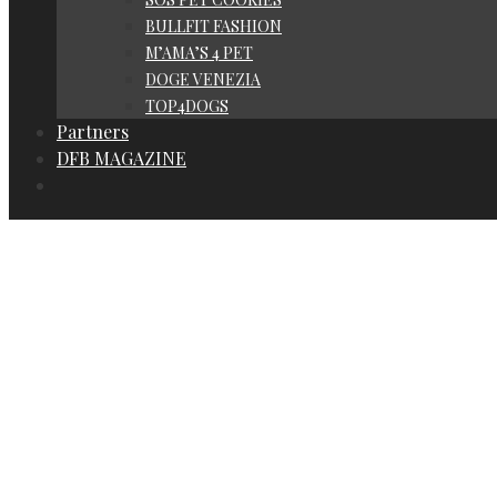
BULLFIT FASHION
M’AMA’S 4 PET
DOGE VENEZIA
TOP4DOGS
Partners
DFB MAGAZINE