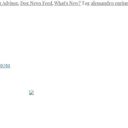
 Advisor
,
Dog News Feed
,
What's New?
Tag
alessandro enriq
 MOM