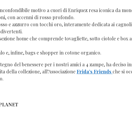
’inconfondibile motivo a cuori di Enriquez resa iconica da mone
roni, con accenni di rosso profondo.
rosso e azzurro con tocchi oro, interamente dedicata ai cagnoli
 divertenti.
una sezione home che comprende tovagliette, sotto ciotole e bo
o e, infine, bags e shopper in cotone organico.
stegno del benessere per i nostri amici a 4 zampe, ha deciso i
ita della collezione, all’Associazione
Frida’s Friends
che si oc
o.
APLANET