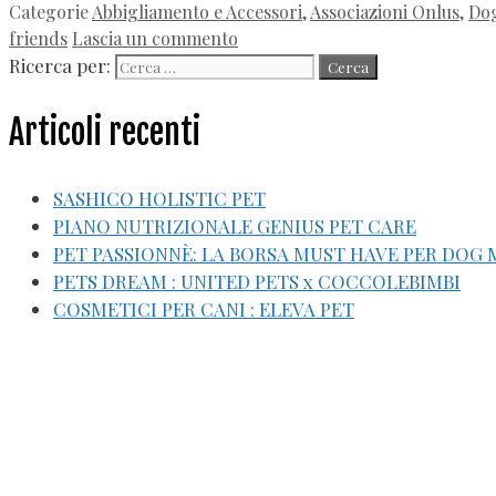
Categorie
Abbigliamento e Accessori
,
Associazioni Onlus
,
Dog
friends
Lascia un commento
Ricerca per:
Articoli recenti
SASHICO HOLISTIC PET
PIANO NUTRIZIONALE GENIUS PET CARE
PET PASSIONNÈ: LA BORSA MUST HAVE PER DOG
PETS DREAM : UNITED PETS x COCCOLEBIMBI
COSMETICI PER CANI : ELEVA PET