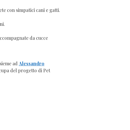
te con simpatici cani e gatti.
ni.
x accompagnate da cucce
nsieme ad
Alessandro
cupa del progetto di Pet