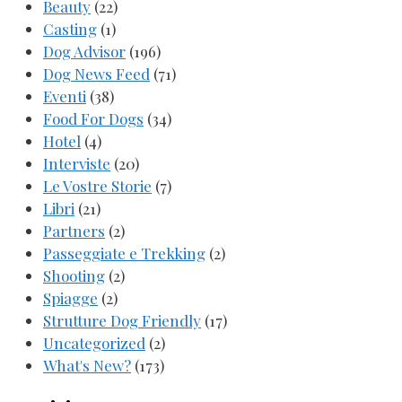
Beauty
(22)
Casting
(1)
Dog Advisor
(196)
Dog News Feed
(71)
Eventi
(38)
Food For Dogs
(34)
Hotel
(4)
Interviste
(20)
Le Vostre Storie
(7)
Libri
(21)
Partners
(2)
Passeggiate e Trekking
(2)
Shooting
(2)
Spiagge
(2)
Strutture Dog Friendly
(17)
Uncategorized
(2)
What's New?
(173)