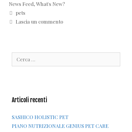
News Feed
,
What's New?
Tag
pets
Lascia un commento
Ricerca
per:
Articoli recenti
SASHICO HOLISTIC PET
PIANO NUTRIZIONALE GENIUS PET CARE