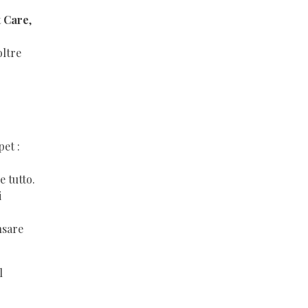
t Care
,
oltre
pet :
e tutto.
i
nsare
l