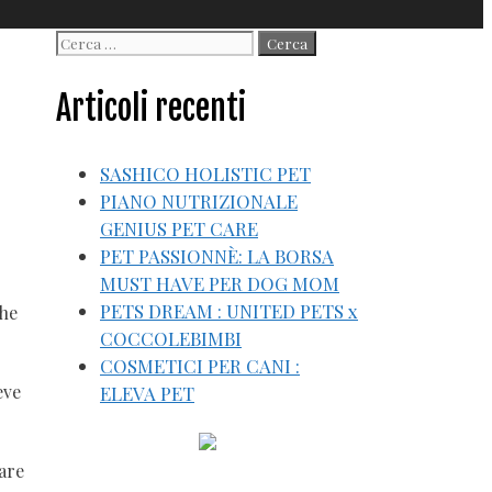
Ricerca
per:
Articoli recenti
SASHICO HOLISTIC PET
PIANO NUTRIZIONALE
GENIUS PET CARE
PET PASSIONNÈ: LA BORSA
MUST HAVE PER DOG MOM
PETS DREAM : UNITED PETS x
che
COCCOLEBIMBI
COSMETICI PER CANI :
eve
ELEVA PET
tare