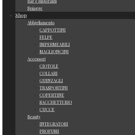
Bar e Ristoranti
Spiagge
Shop
Abbigliamento
CAPPOTTINI
FELPE
IMPERMEABILI
MAGLIONCINI
Accessori
CIOTOLE
COLLARI
GUINZAGLI
TRASPORTINI
COPERTINE
SACCHETTI BIO
CUCCE
Beauty
INTEGRATORI
PROFUMI