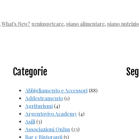
Tag
,
What's New?
geniuspetcare
,
piano alimentare
,
piano nutrizi
Categorie
Seg
Abbigliamento e Accessori
(88)
Addestramento
(1)
Agriturismi
(4)
Argentovivo Academy
(4)
Asili
(3)
Associazioni Onlus
(23)
Bar e Ristoranti
(5)