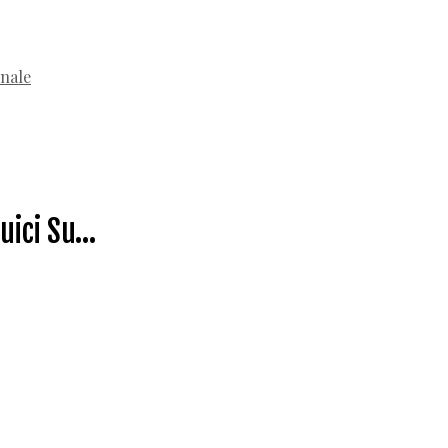
onale
uici Su…