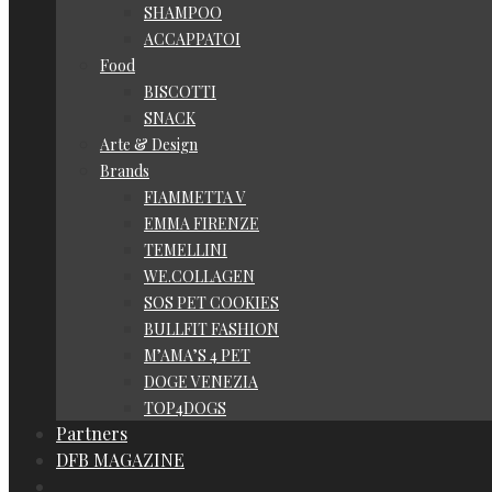
SHAMPOO
ACCAPPATOI
Food
BISCOTTI
SNACK
Arte & Design
Brands
FIAMMETTA V
EMMA FIRENZE
TEMELLINI
WE.COLLAGEN
SOS PET COOKIES
BULLFIT FASHION
M’AMA’S 4 PET
DOGE VENEZIA
TOP4DOGS
Partners
DFB MAGAZINE