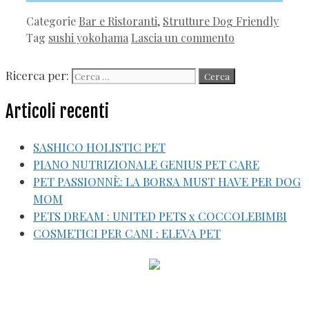
Categorie
Bar e Ristoranti
,
Strutture Dog Friendly
Tag
sushi yokohama
Lascia un commento
Ricerca per:
Articoli recenti
SASHICO HOLISTIC PET
PIANO NUTRIZIONALE GENIUS PET CARE
PET PASSIONNÈ: LA BORSA MUST HAVE PER DOG
MOM
PETS DREAM : UNITED PETS x COCCOLEBIMBI
COSMETICI PER CANI : ELEVA PET