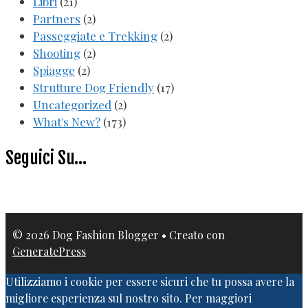
Libri
(21)
Partners
(2)
Passeggiate e Trekking
(2)
Shooting
(2)
Spiagge
(2)
Strutture Dog Friendly
(17)
Uncategorized
(2)
What's New?
(173)
Seguici Su…
© 2026 Dog Fashion Blogger
• Creato con
GeneratePress
Utilizziamo i cookie per essere sicuri che tu possa avere la
migliore esperienza sul nostro sito. Per maggiori