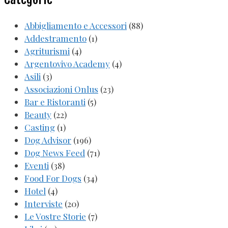
Abbigliamento e Accessori
(88)
Addestramento
(1)
Agriturismi
(4)
Argentovivo Academy
(4)
Asili
(3)
Associazioni Onlus
(23)
Bar e Ristoranti
(5)
Beauty
(22)
Casting
(1)
Dog Advisor
(196)
Dog News Feed
(71)
Eventi
(38)
Food For Dogs
(34)
Hotel
(4)
Interviste
(20)
Le Vostre Storie
(7)