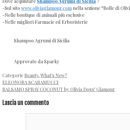
Dove acquistare
Shampoo Agrumi di Sicilia
?
-Sul sito
www.oliviaglamour.com
nella sezione “Bolle di Oliv
-Nelle boutique di animali più esclusive
-Nelle migliori Farmacie ed Erboristerie
Shampoo Agrumi di Sicilia
Approvato da Sparky
Categorie
Beauty
,
What's New?
ELEONORA SCARAMUCCI
BALSAMO SPRAY COCONUT by Olivia Dogs’ Glamour
Lascia un commento