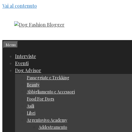
Vai al contenuto
Menu
Interviste
Eventi
Dog Advisor
Passeggiate e Trekking
Beauty
Abbigliamento e Accessori
Food For Dogs
Asili
Libri
Argentovivo Academy
Addestramento