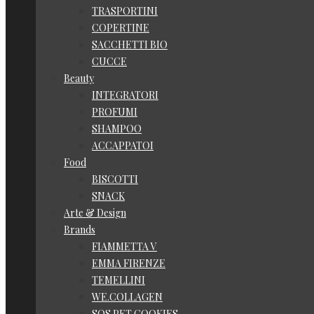
TRASPORTINI
COPERTINE
SACCHETTI BIO
CUCCE
Beauty
INTEGRATORI
PROFUMI
SHAMPOO
ACCAPPATOI
Food
BISCOTTI
SNACK
Arte & Design
Brands
FIAMMETTA V
EMMA FIRENZE
TEMELLINI
WE.COLLAGEN
SOS PET COOKIES