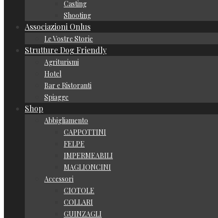
Casting
Shooting
Associazioni Onlus
Le Vostre Storie
Strutture Dog Friendly
Agriturismi
Hotel
Bar e Ristoranti
Spiagge
Shop
Abbigliamento
CAPPOTTINI
FELPE
IMPERMEABILI
MAGLIONCINI
Accessori
CIOTOLE
COLLARI
GUINZAGLI