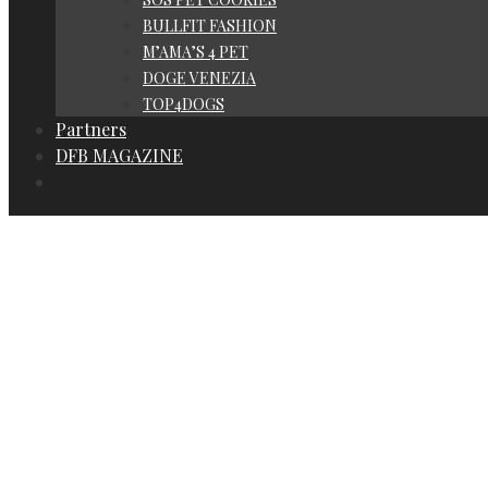
BULLFIT FASHION
M’AMA’S 4 PET
DOGE VENEZIA
TOP4DOGS
Partners
DFB MAGAZINE