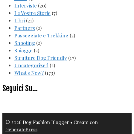
Interviste
(20)
Le Vostre Storie
(7)
Libri
(21)
Partners
(2)
Passeggiate e Trekking
(2)
Shooting
(2)
Spiagge
(2)
Strutture Dog Friendly
(17)
Uncategorized
(2)
What's New?
(173)
Seguici Su…
© 2026 Dog Fashion Blogger
• Creato con
GeneratePress