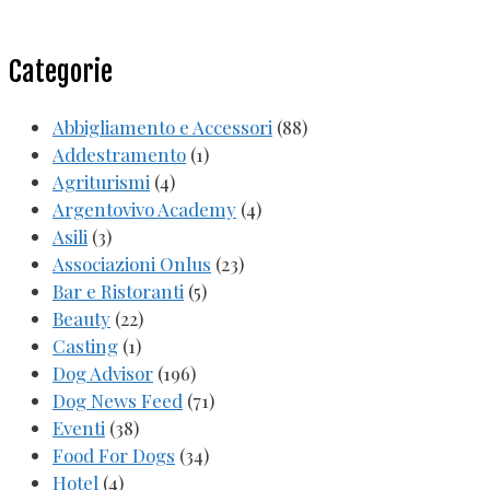
Categorie
Abbigliamento e Accessori
(88)
Addestramento
(1)
Agriturismi
(4)
Argentovivo Academy
(4)
Asili
(3)
Associazioni Onlus
(23)
Bar e Ristoranti
(5)
Beauty
(22)
Casting
(1)
Dog Advisor
(196)
Dog News Feed
(71)
Eventi
(38)
Food For Dogs
(34)
Hotel
(4)