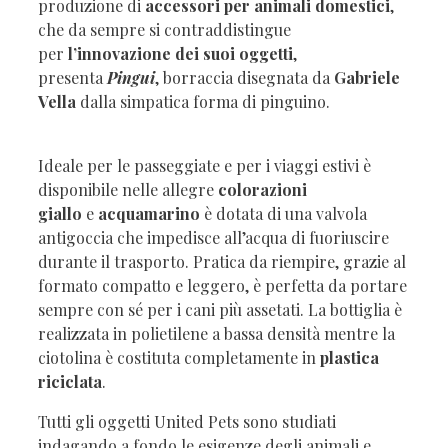
produzione di
accessori per animali domestici
,
che da sempre si contraddistingue
per
l’innovazione dei suoi oggetti
,
presenta
Pingui
, borraccia disegnata da
Gabriele
Vella
dalla simpatica forma di pinguino.
Ideale per le passeggiate e per i viaggi estivi è
disponibile nelle allegre
colorazioni
giallo
e
acquamarino
è dotata di una valvola
antigoccia che impedisce all’acqua di fuoriuscire
durante il trasporto. Pratica da riempire, grazie al
formato compatto e leggero, è perfetta da portare
sempre con sé per i cani più assetati. La bottiglia è
realizzata in polietilene a bassa densità mentre la
ciotolina è costituta completamente in
plastica
riciclata
.
Tutti gli oggetti United Pets sono studiati
indagando a fondo le esigenze degli animali e