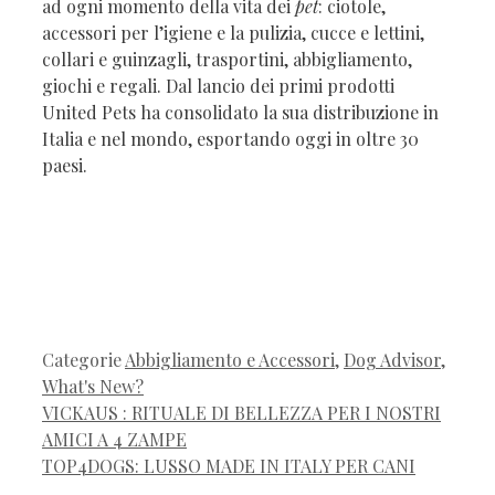
ad ogni momento della vita dei
pet
: ciotole,
accessori per l’igiene e la pulizia, cucce e lettini,
collari e guinzagli, trasportini, abbigliamento,
giochi e regali. Dal lancio dei primi prodotti
United Pets ha consolidato la sua distribuzione in
Italia e nel mondo, esportando oggi in oltre 30
paesi.
Categorie
Abbigliamento e Accessori
,
Dog Advisor
,
What's New?
VICKAUS : RITUALE DI BELLEZZA PER I NOSTRI
AMICI A 4 ZAMPE
TOP4DOGS: LUSSO MADE IN ITALY PER CANI