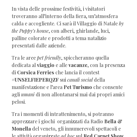
In vista delle prossime festività, i visitatori
troveranno all’interno della fiera, un’atmosfera
calda e accogliente. Ci sarà il Villaggio di Natale
by
the Puppy’s house
, con alberi, ghirlande, luci,
palline colorate e prodotti a tema natalizio
presentati dalle aziende.
Tra le aree
pet friendly
, spiccheranno quella
dedicata al
viaggio
e alle
vacanze
, con la presenza
di
Corsica Ferries
che lancia il contest
#UNSELFIEPERQZF
sui
canali social
della
manifestazione e l’area
Pet Turismo
che consente
agli
umani
di non allontanarsi mai dai propri amici
pelosi.
Tra i momenti di intrattenimento, si potranno
apprezzare i giochi organizzati da Radio
Bella &
Monella
del veneto, gli innumerevoli spettacoli e
le attività organizzate
ad hoc
sul
Red Carpet Show.