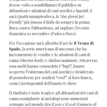
Rescue
volto a sensibilizzare il pubblico su
abbandoni e adozioni di cani nordici e lupoidi. E
sarà Quattrozampienfiera,
la “due giorni pet
friendly” più famosa d’Italia
da sempre in prima
linea contro l’abbandono, ad ospitare l’evento
domenica 10 novembre (Padova Fiere).
Per l’occasione sarà allestito il set de
Il Trono di
Spade
, la serie americana di successo che ha
incrementato le vendite e le adozioni di cani di
razza
Siberian husky
e
Alaskan malamute
. Attraverso
essa molti hanno conosciuto i “lupi”, hanno
scoperto l’esistenza dei cani nordici e desiderato
di possederne per sentirsi “cool” al loro fianco,
come i protagonisti dell’amato tv show.
Il risultato è stato tragico: gli abbandoni dei cani di
razza somigliante ai metalupi sono aumentati
ovunque nel mondo (
tra il 2010 e il 2018 il numero di