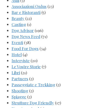
Asili
(3)
Associazioni Onlus
(23)
Bar e Ristoranti
(5)
Beauty
(22)
Casting
(1)
Dog Advisor
(196)
Dog News Feed
(71)
Eventi
(38)
Food For Dogs
(34)
Hotel
(4)
Interviste
(20)
Le Vostre Storie
(7)
Libri
(21)
Partners
(2)
Passeggiate e Trekking
(2)
Shooting
(2)
Spiagge
(2)
Strutture Dog Friendly
(17)