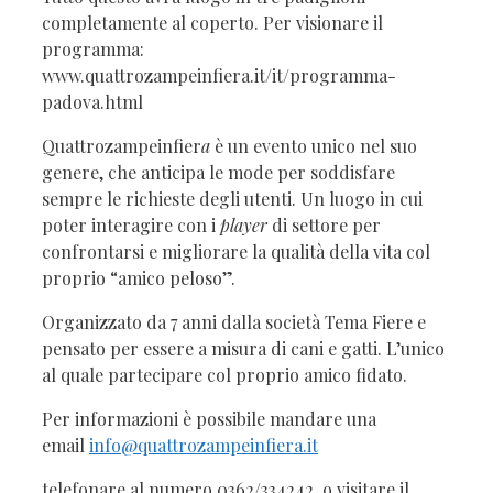
completamente al coperto. Per visionare il
programma:
www.quattrozampeinfiera.it/it/programma-
padova.html
Quattrozampeinfier
a
è un evento unico nel suo
genere, che anticipa le mode per soddisfare
sempre le richieste degli utenti. Un luogo in cui
poter interagire con i
player
di settore per
confrontarsi e migliorare la qualità della vita col
proprio “amico peloso”.
Organizzato da 7 anni dalla società Tema Fiere e
pensato per essere a misura di cani e gatti. L’unico
al quale partecipare col proprio amico fidato.
Per informazioni è possibile mandare una
email
info@quattrozampeinfiera.it
telefonare al numero 0362/334242 o visitare il