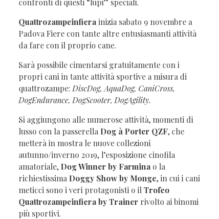
confronti di questi “lupi” speciali.
Quattrozampeinfiera
inizia sabato 9 novembre a
Padova Fiere con tante altre entusiasmanti attività
da fare con il proprio cane.
Sarà possibile cimentarsi gratuitamente con i
propri cani in tante attività sportive a misura di
quattrozampe:
DiscDog, AquaDog, CaniCross,
DogEndurance, DogScooter, DogAgility.
Si aggiungono alle numerose attività, momenti di
lusso con la passerella
Dog à Porter QZF
, che
metterà in mostra le nuove collezioni
autunno/inverno 2019, l’esposizione cinofila
amatoriale,
Dog Winner by Farmina
o la
richiestissima
Doggy Show
by Monge
, in cui i cani
meticci sono i veri protagonisti o il
Trofeo
Quattrozampeinfiera by Trainer
rivolto ai binomi
più sportivi.