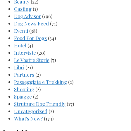
Beauty
(22)
Casting
(1)
Dog Advisor
(196)
Dog News Feed
(71)
Eventi
(38)
Food For Dogs
(34)
Hotel
(4)
Interviste
(20)
Le Vostre Storie
(7)
Libri
(21)
Partners
(2)
Passeggiate e Trekking
(2)
Shooting
(2)
Spiagge
(2)
Strutture Dog Friendly
(17)
Uncategorized
(2)
What's New?
(173)