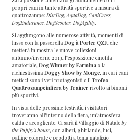
Sarà possibile cimentarsi gratuitamente con i
propri cani in tante attività sportive a misura di
quattrozampe:
DiscDog, AquaDog, CaniCross,
DogEndurance, DogScooter, DogAgility.
Si aggiungono alle numerose attività, momenti di
lusso con la passerella
Dog à Porter QZF
, che
metterà in mostra le nuove collezioni
autunno/inverno 2019, l’esposizione cinofila
amatoriale,
Dog Winner by Farmina
o la
richiestissima
Doggy Show
by Monge
, in cui i cani
meticci sono i veri protagonisti o il
Trofeo
Quattrozampeinfiera by Trainer
rivolto ai binomi
più sportivi.
In vista delle prossime festività, i visitatori
troveranno all’interno della fiera, un’atmosfera
calda e accogliente. Ci sarà il Villaggio di Natale
by
the Puppy’s house
, con alberi, ghirlande, luci,
palline colorate e prodotti a tema natalizio