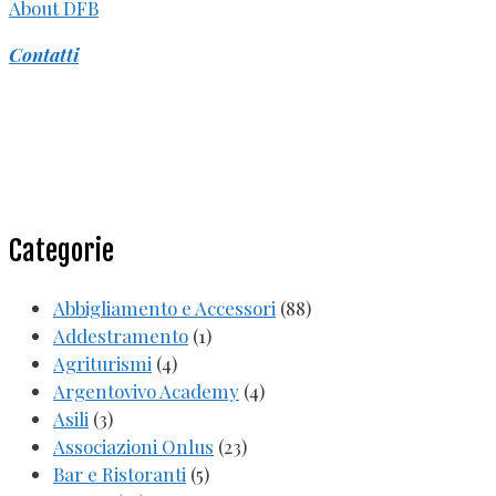
About DFB
Contatti
Categorie
Abbigliamento e Accessori
(88)
Addestramento
(1)
Agriturismi
(4)
Argentovivo Academy
(4)
Asili
(3)
Associazioni Onlus
(23)
Bar e Ristoranti
(5)