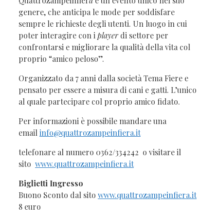
Quattrozampeinfier
a
è un evento unico nel suo
genere, che anticipa le mode per soddisfare
sempre le richieste degli utenti. Un luogo in cui
poter interagire con i
player
di settore per
confrontarsi e migliorare la qualità della vita col
proprio “amico peloso”.
Organizzato da 7 anni dalla società Tema Fiere e
pensato per essere a misura di cani e gatti. L’unico
al quale partecipare col proprio amico fidato.
Per informazioni è possibile mandare una
email
info@quattrozampeinfiera.it
telefonare al numero 0362/334242 o visitare il
sito
www.quattrozampeinfiera.it
Biglietti Ingresso
Buono Sconto dal sito
www.quattrozampeinfiera.it
8 euro