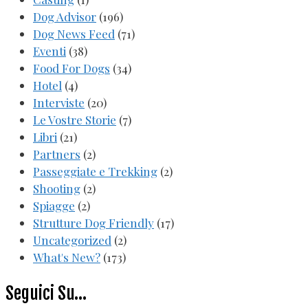
Dog Advisor
(196)
Dog News Feed
(71)
Eventi
(38)
Food For Dogs
(34)
Hotel
(4)
Interviste
(20)
Le Vostre Storie
(7)
Libri
(21)
Partners
(2)
Passeggiate e Trekking
(2)
Shooting
(2)
Spiagge
(2)
Strutture Dog Friendly
(17)
Uncategorized
(2)
What's New?
(173)
Seguici Su…