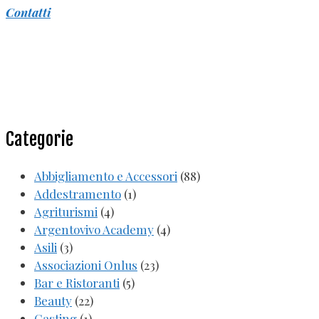
Contatti
Categorie
Abbigliamento e Accessori
(88)
Addestramento
(1)
Agriturismi
(4)
Argentovivo Academy
(4)
Asili
(3)
Associazioni Onlus
(23)
Bar e Ristoranti
(5)
Beauty
(22)
Casting
(1)