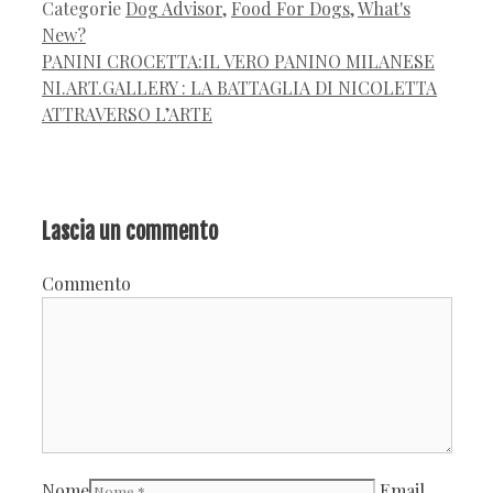
Categorie
Dog Advisor
,
Food For Dogs
,
What's
New?
PANINI CROCETTA:IL VERO PANINO MILANESE
NI.ART.GALLERY : LA BATTAGLIA DI NICOLETTA
ATTRAVERSO L’ARTE
Lascia un commento
Commento
Nome
Email