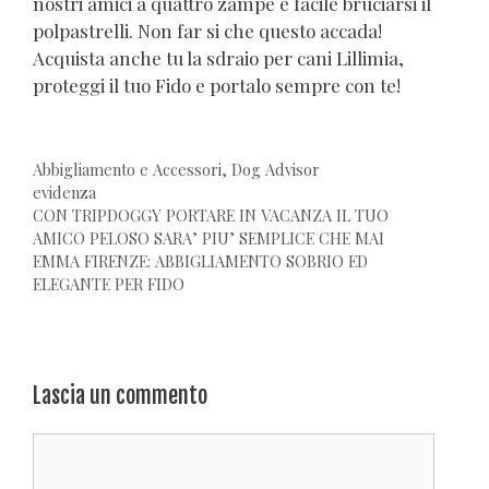
nostri amici a quattro zampe è facile bruciarsi il
polpastrelli. Non far si che questo accada!
Acquista anche tu la sdraio per cani Lillimia,
proteggi il tuo Fido e portalo sempre con te!
Categorie
Abbigliamento e Accessori
,
Dog Advisor
Tag
evidenza
CON TRIPDOGGY PORTARE IN VACANZA IL TUO
AMICO PELOSO SARA’ PIU’ SEMPLICE CHE MAI
EMMA FIRENZE: ABBIGLIAMENTO SOBRIO ED
ELEGANTE PER FIDO
Lascia un commento
Commento