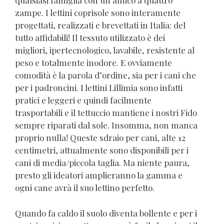
qualsiasi famiglia con un amico a quattro
zampe. I lettini coprisole sono interamente
progettati, realizzati e brevettati in Italia: del
tutto affidabili! Il tessuto utilizzato è dei
migliori, ipertecnologico, lavabile, resistente al
peso e totalmente inodore. E ovviamente
comodità è la parola d’ordine, sia per i cani che
per i padroncini. I lettini Lillimia sono infatti
pratici e leggeri e quindi facilmente
trasportabili e il tettuccio mantiene i nostri Fido
sempre riparati dal sole. Insomma, non manca
proprio nulla! Queste sdraio per cani, alte 12
centimetri, attualmente sono disponibili per i
cani di media/piccola taglia. Ma niente paura,
presto gli ideatori amplieranno la gamma e
ogni cane avrà il suo lettino perfetto.
Quando fa caldo il suolo diventa bollente e per i