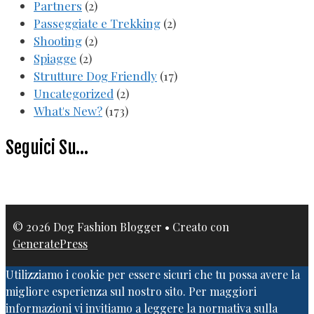
Partners
(2)
Passeggiate e Trekking
(2)
Shooting
(2)
Spiagge
(2)
Strutture Dog Friendly
(17)
Uncategorized
(2)
What's New?
(173)
Seguici Su…
© 2026 Dog Fashion Blogger
• Creato con
GeneratePress
Utilizziamo i cookie per essere sicuri che tu possa avere la
migliore esperienza sul nostro sito. Per maggiori
informazioni vi invitiamo a leggere la normativa sulla