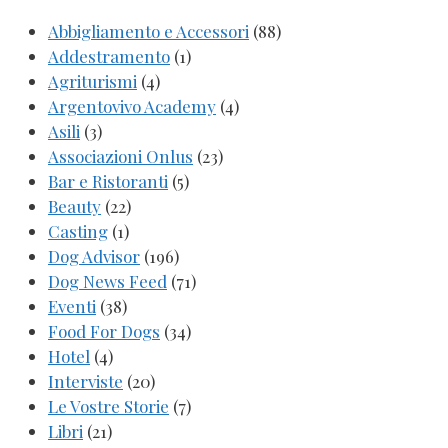
Abbigliamento e Accessori
(88)
Addestramento
(1)
Agriturismi
(4)
Argentovivo Academy
(4)
Asili
(3)
Associazioni Onlus
(23)
Bar e Ristoranti
(5)
Beauty
(22)
Casting
(1)
Dog Advisor
(196)
Dog News Feed
(71)
Eventi
(38)
Food For Dogs
(34)
Hotel
(4)
Interviste
(20)
Le Vostre Storie
(7)
Libri
(21)