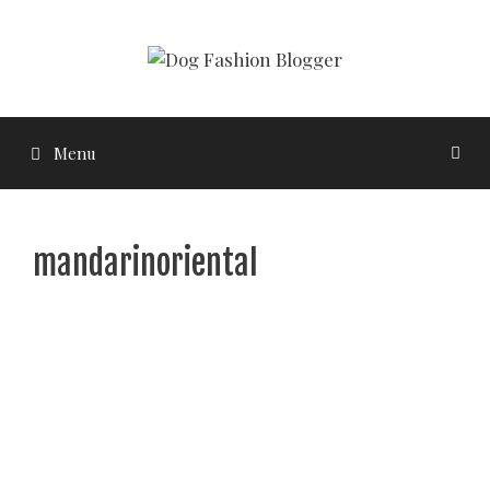
Vai
al
contenuto
Menu
mandarinoriental