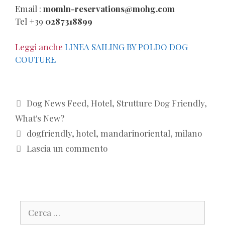
Email :
momln-reservations@mohg.com
Tel +39
0287318899
Leggi anche
LINEA SAILING BY POLDO DOG
COUTURE
Categorie
Dog News Feed
,
Hotel
,
Strutture Dog Friendly
,
What's New?
Tag
dogfriendly
,
hotel
,
mandarinoriental
,
milano
Lascia un commento
Ricerca
per: