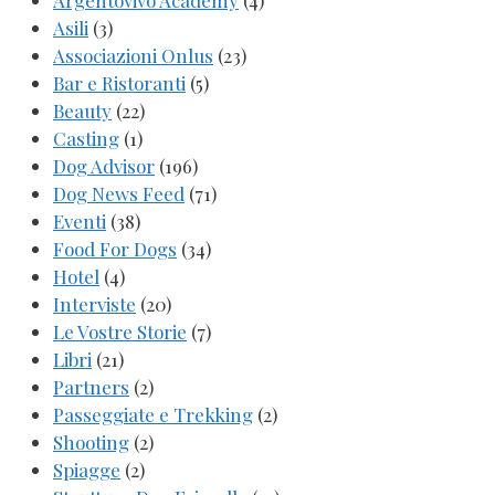
Argentovivo Academy
(4)
Asili
(3)
Associazioni Onlus
(23)
Bar e Ristoranti
(5)
Beauty
(22)
Casting
(1)
Dog Advisor
(196)
Dog News Feed
(71)
Eventi
(38)
Food For Dogs
(34)
Hotel
(4)
Interviste
(20)
Le Vostre Storie
(7)
Libri
(21)
Partners
(2)
Passeggiate e Trekking
(2)
Shooting
(2)
Spiagge
(2)