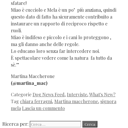
sfatare!
Miao è cucciolo e Mela è un po’ più anziana, quindi
questo dato di fatto ha sicuramente contribuito a
instaurare un rapporto di reciproco rispetto e
ruoli.
Miao è indifeso e piccolo e i cani lo proteggono ,
ma gli danno anche delle regole.
Lo educano loro senza far intercedere noi.
È spettacolare vedere come la natura fa tutto da
sè.”
Martina Maccherone
(@martina_mac)
Categorie
Dog News Feed
,
Interviste
,
What's New?
Tag
chiara ferragni
,
Martina maccherone
,
signora
mela
Lascia un commento
Ricerca per: