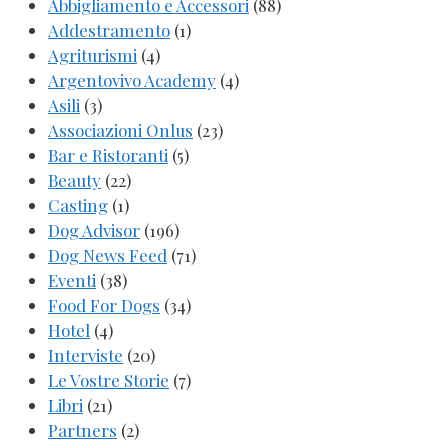
Abbigliamento e Accessori
(88)
Addestramento
(1)
Agriturismi
(4)
Argentovivo Academy
(4)
Asili
(3)
Associazioni Onlus
(23)
Bar e Ristoranti
(5)
Beauty
(22)
Casting
(1)
Dog Advisor
(196)
Dog News Feed
(71)
Eventi
(38)
Food For Dogs
(34)
Hotel
(4)
Interviste
(20)
Le Vostre Storie
(7)
Libri
(21)
Partners
(2)