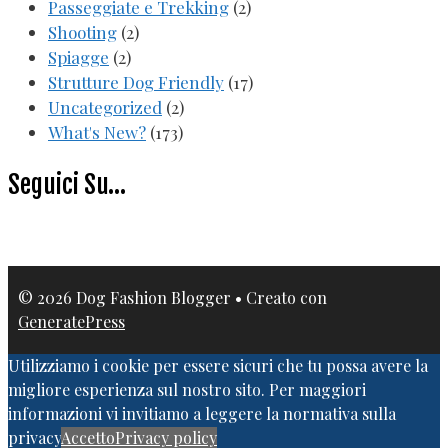
Passeggiate e Trekking
(2)
Shooting
(2)
Spiagge
(2)
Strutture Dog Friendly
(17)
Uncategorized
(2)
What's New?
(173)
Seguici Su…
© 2026 Dog Fashion Blogger
• Creato con
GeneratePress
Utilizziamo i cookie per essere sicuri che tu possa avere la
migliore esperienza sul nostro sito. Per maggiori
informazioni vi invitiamo a leggere la normativa sulla
privacy
Accetto
Privacy policy