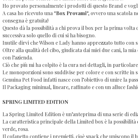
Ho provato personalmente i prodotti di questo Brand e vogli
A casa ho ricevuto una “
Box Provami
“, ovvero una scatola n
consegna è gratuita!
Questo dà la possibilità a chi prova il box per la prima volta
successiva solo quello di cui si ha bisogno.
Inutile dirvi che Wilson e Lady hanno apprezzato tutto con 
Oltre alla qualità del cibo, giudicata dai miei due cani, la mi
con l’azienda.
Ciò che più mi ha colpito è la cura nei dettagli, in particola
Le monoporzioni sono suddivise per colore e con scritte in 
Genuina Pet Food infatti nasce con l’obiettivo di unire la pass
Il Packaging minimal, lineare, raffinato e con un alluce fash
SPRING LIMITED EDITION
La Spring Limited Edition è un’anteprima di una serie di edi
La caratteristica principale della Limited box è la possibilità d
verde, rosa.
Il cofanetto contiene i premietti, cioè snack che uniscono il