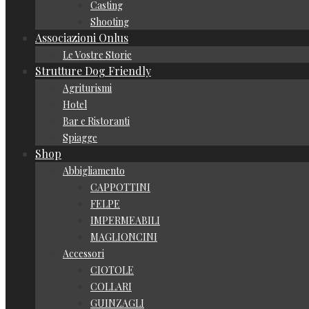
Casting
Shooting
Associazioni Onlus
Le Vostre Storie
Strutture Dog Friendly
Agriturismi
Hotel
Bar e Ristoranti
Spiagge
Shop
Abbigliamento
CAPPOTTINI
FELPE
IMPERMEABILI
MAGLIONCINI
Accessori
CIOTOLE
COLLARI
GUINZAGLI