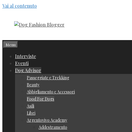
Vai al contenuto
Menu
Interviste
Eventi
Dog Advisor
Passeggiate e Trekking
Beauty
Abbigliamento e Accessori
Food For Dogs
Asili
Libri
Argentovivo Academy
Addestramento