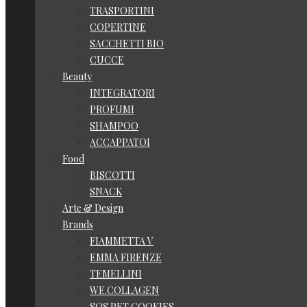
TRASPORTINI
COPERTINE
SACCHETTI BIO
CUCCE
Beauty
INTEGRATORI
PROFUMI
SHAMPOO
ACCAPPATOI
Food
BISCOTTI
SNACK
Arte & Design
Brands
FIAMMETTA V
EMMA FIRENZE
TEMELLINI
WE.COLLAGEN
SOS PET COOKIES