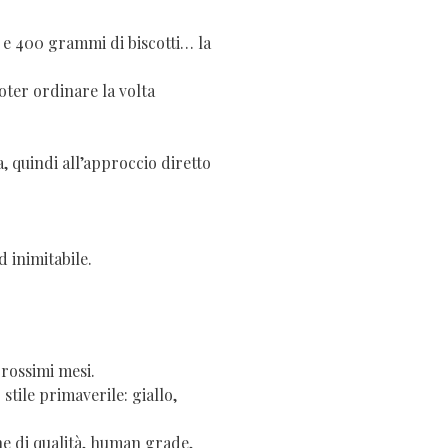
i e 400 grammi di biscotti… la
poter ordinare la volta
a, quindi all’approccio diretto
d inimitabile.
prossimi mesi.
 stile primaverile: giallo,
ne di qualità, human grade,