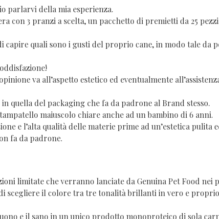
o parlarvi della mia esperienza.
era con 3 pranzi a scelta, un pacchetto di premietti da 25 pezz
 di capire quali sono i gusti del proprio cane, in modo tale da 
soddisfazione!
a opinione va all’aspetto estetico ed eventualmente all’assistenz
re in quella del packaging che fa da padrone al Brand stesso.
stampatello maiuscolo chiare anche ad un bambino di 6 anni.
ione e l’alta qualità delle materie prime ad un’estetica pulita e
ion fa da padrone.
zioni limitate che verranno lanciate da Genuina Pet Food nei 
i scegliere il colore tra tre tonalità brillanti in vero e proprio
 buono e il sano in un unico prodotto monoproteico di sola car