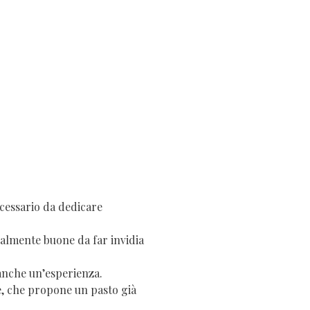
ecessario da dedicare
 talmente buone da far invidia
 anche un’esperienza.
de, che propone un pasto già