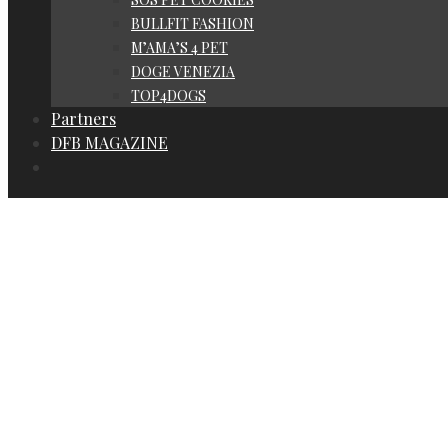
BULLFIT FASHION
M’AMA’S 4 PET
DOGE VENEZIA
TOP4DOGS
Partners
DFB MAGAZINE